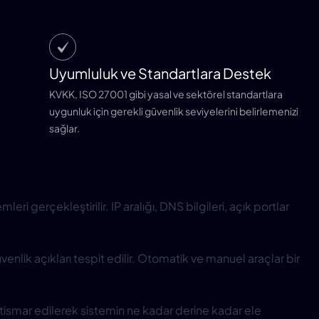
Uyumluluk ve Standartlara Destek
KVKK, ISO 27001 gibi yasal ve sektörel standartlara
uygunluk için gerekli güvenlik seviyelerini belirlemenizi
sağlar.
ri gerçekleştirilir. IP aralığı, DNS bilgileri, açık portlar
enlik açıkları tespit edilir. Otomatik ve manuel araçlar bir
 istismar edilerek sistemin ne kadar derine kadar ele