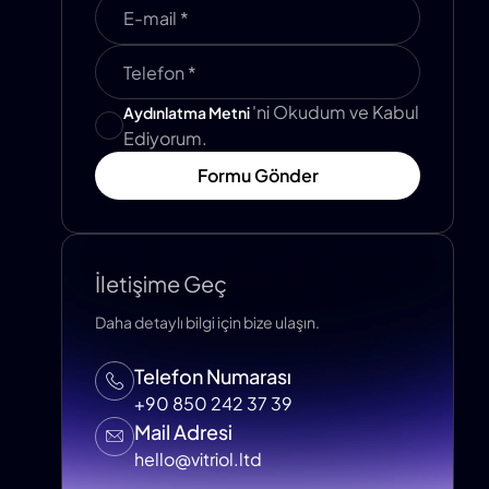
'ni Okudum ve Kabul
Aydınlatma Metni
Ediyorum.
Formu Gönder
İletişime Geç
Daha detaylı bilgi için bize ulaşın.
Telefon Numarası
+90 850 242 37 39
Mail Adresi
hello@vitriol.ltd