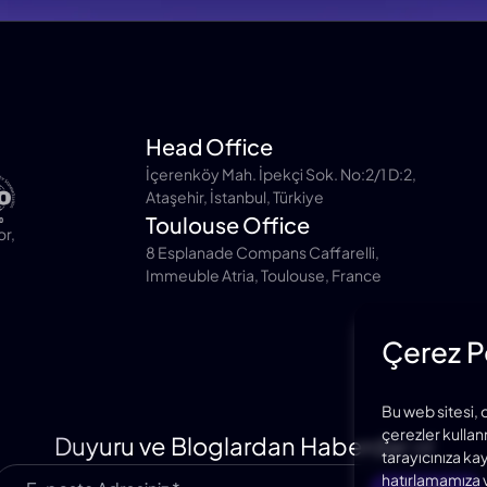
Head Office
İçerenköy Mah. İpekçi Sok. No:2/1 D:2,
Ataşehir, İstanbul, Türkiye
Toulouse Office
or,
8 Esplanade Compans Caffarelli,
Immeuble Atria, Toulouse, France
Çerez Po
Bu web sitesi, 
çerezler kullanm
Duyuru ve Bloglardan Haberdar ol
tarayıcınıza ka
hatırlamamıza v