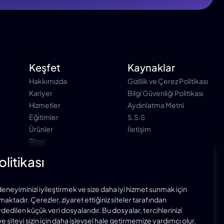
Keşfet
Kaynaklar
Hakkımızda
Gizlilik ve Çerez Politikası
Kariyer
Bilgi Güvenliği Politikası
Hizmetler
Aydınlatma Metni
Eğitimler
S.S.S
Ürünler
İletişim
Blog
litikası
deneyiminizi iyileştirmek ve size daha iyi hizmet sunmak için
aktadır. Çerezler, ziyaret ettiğiniz siteler tarafından
ydedilen küçük veri dosyalarıdır. Bu dosyalar, tercihlerinizi
e siteyi sizin için daha işlevsel hale getirmemize yardımcı olur.