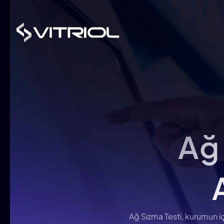
Ağ
Güvenliğinizi Yeniden Tanımlıyoruz!
Siber Tehditlere Karşı Güçlü ve Akıllı
Çözümlerimizle Güvende Kalın
Güvenliğinizi Yeniden Tanımlıyoruz!
Tümünü Gör
Siber Tehditlere Karşı Güçlü ve Akıllı
Ağ Sızma Testi, kurumun i