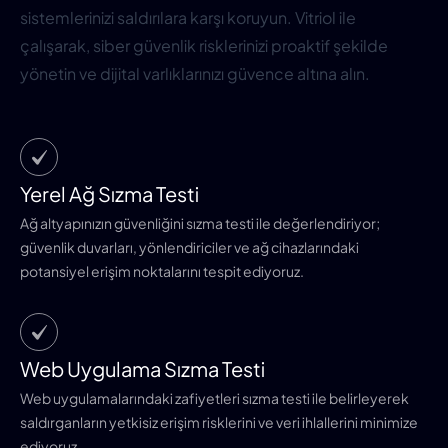
sistemlerinizi saldırılara karşı koruyun. Vitriol ile
çalışarak, siber güvenlik risklerinizi proaktif şekilde
yönetin ve dijital varlıklarınızı güvence altına alın.
Yerel Ağ Sızma Testi
Ağ altyapınızın güvenliğini sızma testi ile değerlendiriyor;
güvenlik duvarları, yönlendiriciler ve ağ cihazlarındaki
potansiyel erişim noktalarını tespit ediyoruz.
Web Uygulama Sızma Testi
Web uygulamalarındaki zafiyetleri sızma testi ile belirleyerek
saldırganların yetkisiz erişim risklerini ve veri ihlallerini minimize
ediyoruz.