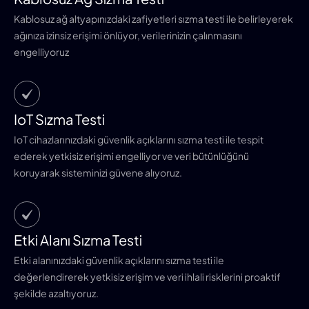
Kablosuz ağ altyapınızdaki zafiyetleri sızma testi ile belirleyerek
ağınıza izinsiz erişimi önlüyor, verilerinizin çalınmasını
engelliyoruz
IoT Sızma Testi
IoT cihazlarınızdaki güvenlik açıklarını sızma testi ile tespit
ederek yetkisiz erişimi engelliyor ve veri bütünlüğünü
koruyarak sisteminizi güvene alıyoruz.
Etki Alanı Sızma Testi
Etki alanınızdaki güvenlik açıklarını sızma testi ile
değerlendirerek yetkisiz erişim ve veri ihlali risklerini proaktif
şekilde azaltıyoruz.