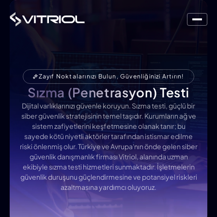
Zayıf Noktalarınızı Bulun, Güvenliğinizi Artırın!
Sızma (Penetrasyon) Testi
Dijital varlıklarınızı güvenle koruyun. Sızma testi, güçlü bir
siber güvenlik stratejisinin temel taşıdır. Kurumların ağ ve
sistem zafiyetlerini keşfetmesine olanak tanır; bu
sayede kötü niyetli aktörler tarafından istismar edilme
riski önlenmiş olur. Türkiye ve Avrupa'nın önde gelen siber
güvenlik danışmanlık firması Vitriol, alanında uzman
ekibiyle sızma testi hizmetleri sunmaktadır. İşletmelerin
güvenlik duruşunu güçlendirmesine ve potansiyel riskleri
azaltmasına yardımcı oluyoruz.