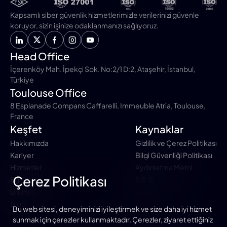
Kapsamlı siber güvenlik hizmetlerimizle verilerinizi güvenle
koruyor, sizin işinize odaklanmanızı sağlıyoruz.
Head Office
İçerenköy Mah. İpekçi Sok. No:2/1 D:2, Ataşehir, İstanbul,
Türkiye
Toulouse Office
8 Esplanade Compans Caffarelli, Immeuble Atria, Toulouse,
France
Keşfet
Kaynaklar
Hakkımızda
Gizlilik ve Çerez Politikası
Kariyer
Bilgi Güvenliği Politikası
Hizmetler
Aydınlatma Metni
Çerez Politikası
Eğitimler
S.S.S
Ürünler
İletişim
Blog
Bu web sitesi, deneyiminizi iyileştirmek ve size daha iyi hizmet
sunmak için çerezler kullanmaktadır. Çerezler, ziyaret ettiğiniz