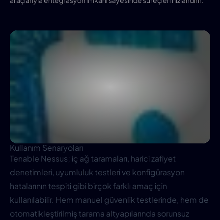
araçlarıyla entegrasyon imkânı sayesinde süreçleri hızlandırır.
Kullanım Senaryoları
Tenable Nessus; iç ağ taramaları, harici zafiyet
denetimleri, uyumluluk testleri ve konfigürasyon
hatalarının tespiti gibi birçok farklı amaç için
kullanılabilir. Hem manuel güvenlik testlerinde, hem de
otomatikleştirilmiş tarama altyapılarında sorunsuz