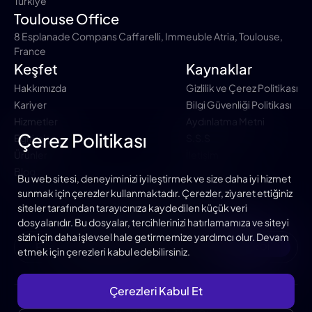
Türkiye
Toulouse Office
8 Esplanade Compans Caffarelli, Immeuble Atria, Toulouse,
France
Keşfet
Kaynaklar
Hakkımızda
Gizlilik ve Çerez Politikası
Kariyer
Bilgi Güvenliği Politikası
Hizmetler
Aydınlatma Metni
Çerez Politikası
Eğitimler
S.S.S
Ürünler
İletişim
Blog
Bu web sitesi, deneyiminizi iyileştirmek ve size daha iyi hizmet
sunmak için çerezler kullanmaktadır. Çerezler, ziyaret ettiğiniz
siteler tarafından tarayıcınıza kaydedilen küçük veri
Duyuru ve Bloglardan Haberdar ol
dosyalarıdır. Bu dosyalar, tercihlerinizi hatırlamamıza ve siteyi
sizin için daha işlevsel hale getirmemize yardımcı olur. Devam
Kayıt Ol
etmek için çerezleri kabul edebilirsiniz.
Çerezleri Kabul Et