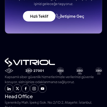
işinizi geleceğe taşıyoruz.
Hızlı Teklif
İletişime Geç
Kapsamlı siber güvenlik hizmetlerimizle verilerinizi güvenle
koruyor, sizin işinize odaklanmanızı sağlıyoruz.
Head Office
İçerenköy Mah. İpekçi Sok. No:2/1 D:2, Ataşehir, İstanbul,