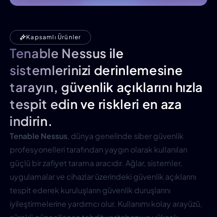
Kapsamlı Ürünler
Tenable Nessus ile
sistemlerinizi derinlemesine
tarayın, güvenlik açıklarını hızla
tespit edin ve riskleri en aza
indirin.
Tenable Nessus
, dünya genelinde siber güvenlik
profesyonelleri tarafından yaygın olarak kullanılan
güçlü bir zafiyet tarama aracıdır. Ağlar, sistemler,
uygulamalar ve cihazlar üzerindeki güvenlik açıklarını
tespit ederek kuruluşların güvenlik duruşlarını
iyileştirmelerine yardımcı olur. Kullanımı kolay arayüzü,