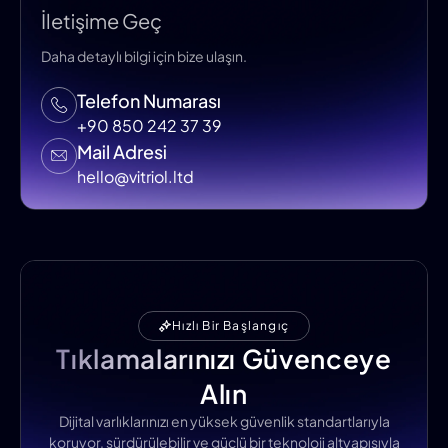
İletişime Geç
Daha detaylı bilgi için bize ulaşın.
Telefon Numarası
+90 850 242 37 39
Mail Adresi
hello@vitriol.ltd
Hızlı Bir Başlangıç
Tıklamalarınızı Güvenceye
Alın
Dijital varlıklarınızı en yüksek güvenlik standartlarıyla
koruyor, sürdürülebilir ve güçlü bir teknoloji altyapısıyla