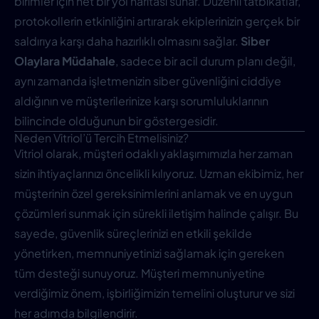
birimler için net bir yol haritası sunar. Düzenli tatbikatlar,
protokollerin etkinliğini artırarak ekiplerinizin gerçek bir
saldırıya karşı daha hazırlıklı olmasını sağlar.
Siber
Olaylara Müdahale
, sadece bir acil durum planı değil,
aynı zamanda işletmenizin siber güvenliğini ciddiye
aldığının ve müşterilerinize karşı sorumluluklarının
bilincinde olduğunun bir göstergesidir.
Neden Vitriol’ü Tercih Etmelisiniz?
Vitriol olarak, müşteri odaklı yaklaşımımızla her zaman
sizin ihtiyaçlarınızı öncelikli kılıyoruz. Uzman ekibimiz, her
müşterinin özel gereksinimlerini anlamak ve en uygun
çözümleri sunmak için sürekli iletişim halinde çalışır. Bu
sayede, güvenlik süreçlerinizi en etkili şekilde
yönetirken, memnuniyetinizi sağlamak için gereken
tüm desteği sunuyoruz. Müşteri memnuniyetine
verdiğimiz önem, işbirliğimizin temelini oluşturur ve sizi
her adımda bilgilendirir.