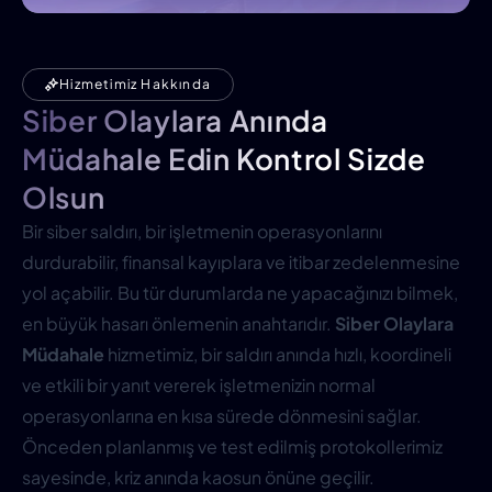
Hizmetimiz Hakkında
Siber Olaylara Anında
Müdahale Edin Kontrol Sizde
Olsun
Bir siber saldırı, bir işletmenin operasyonlarını
durdurabilir, finansal kayıplara ve itibar zedelenmesine
yol açabilir. Bu tür durumlarda ne yapacağınızı bilmek,
en büyük hasarı önlemenin anahtarıdır.
Siber Olaylara
Müdahale
hizmetimiz, bir saldırı anında hızlı, koordineli
ve etkili bir yanıt vererek işletmenizin normal
operasyonlarına en kısa sürede dönmesini sağlar.
Önceden planlanmış ve test edilmiş protokollerimiz
sayesinde, kriz anında kaosun önüne geçilir.