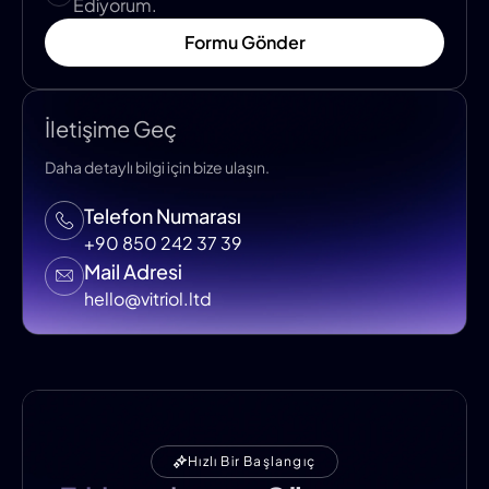
Ediyorum.
Formu Gönder
İletişime Geç
Daha detaylı bilgi için bize ulaşın.
Telefon Numarası
+90 850 242 37 39
Mail Adresi
hello@vitriol.ltd
Hızlı Bir Başlangıç