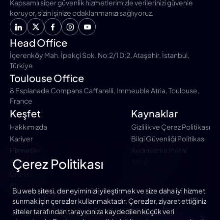
Kapsamlı siber güvenlik hizmetlerimizle verilerinizi güvenle
koruyor, sizin işinize odaklanmanızı sağlıyoruz.
Head Office
İçerenköy Mah. İpekçi Sok. No:2/1 D:2, Ataşehir, İstanbul,
Türkiye
Toulouse Office
8 Esplanade Compans Caffarelli, Immeuble Atria, Toulouse,
France
Keşfet
Kaynaklar
Hakkımızda
Gizlilik ve Çerez Politikası
Kariyer
Bilgi Güvenliği Politikası
Hizmetler
Aydınlatma Metni
Çerez Politikası
Eğitimler
S.S.S
Ürünler
İletişim
Blog
Bu web sitesi, deneyiminizi iyileştirmek ve size daha iyi hizmet
sunmak için çerezler kullanmaktadır. Çerezler, ziyaret ettiğiniz
siteler tarafından tarayıcınıza kaydedilen küçük veri