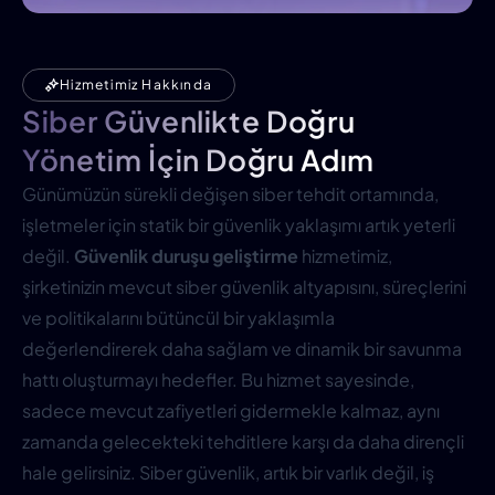
Hizmetimiz Hakkında
Siber Güvenlikte Doğru
Yönetim İçin Doğru Adım
Günümüzün sürekli değişen siber tehdit ortamında,
işletmeler için statik bir güvenlik yaklaşımı artık yeterli
değil.
Güvenlik duruşu geliştirme
hizmetimiz,
şirketinizin mevcut siber güvenlik altyapısını, süreçlerini
ve politikalarını bütüncül bir yaklaşımla
değerlendirerek daha sağlam ve dinamik bir savunma
hattı oluşturmayı hedefler. Bu hizmet sayesinde,
sadece mevcut zafiyetleri gidermekle kalmaz, aynı
zamanda gelecekteki tehditlere karşı da daha dirençli
hale gelirsiniz. Siber güvenlik, artık bir varlık değil, iş