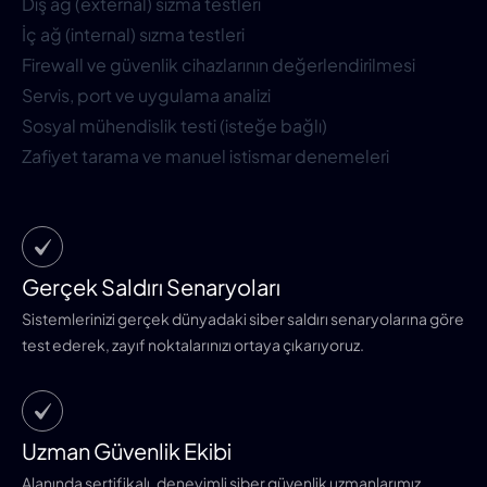
Dış ağ (external) sızma testleri
İç ağ (internal) sızma testleri
Firewall ve güvenlik cihazlarının değerlendirilmesi
Servis, port ve uygulama analizi
Sosyal mühendislik testi (isteğe bağlı)
Zafiyet tarama ve manuel istismar denemeleri
Gerçek Saldırı Senaryoları
Sistemlerinizi gerçek dünyadaki siber saldırı senaryolarına göre
test ederek, zayıf noktalarınızı ortaya çıkarıyoruz.
Uzman Güvenlik Ekibi
Alanında sertifikalı, deneyimli siber güvenlik uzmanlarımız