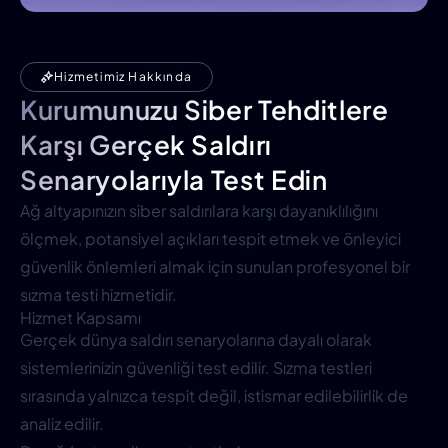
Hizmetimiz Hakkında
Kurumunuzu Siber Tehditlere
Karşı Gerçek Saldırı
Senaryolarıyla Test Edin
Ağ altyapınızın siber saldırılara karşı dayanıklılığını
ölçmek, potansiyel açıkları tespit etmek ve önleyici
güvenlik önlemleri almak için sunulan profesyonel bir
sızma testi hizmetidir.
Hizmet Kapsamı
Gerçek dünya saldırı senaryolarına dayalı olarak
sistemlerinizin güvenliği test edilir. Sızma testleri
sırasında yalnızca tespit değil, istismar edilebilirlik de
analiz edilir.