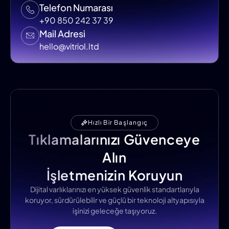
Telefon Numarası
+90 850 242 37 39
Mail Adresi
hello@vitriol.ltd
Hızlı Bir Başlangıç
Tıklamalarınızı Güvenceye
Alın
İşletmenizin Koruyun
Dijital varlıklarınızı en yüksek güvenlik standartlarıyla
koruyor, sürdürülebilir ve güçlü bir teknoloji altyapısıyla
işinizi geleceğe taşıyoruz.