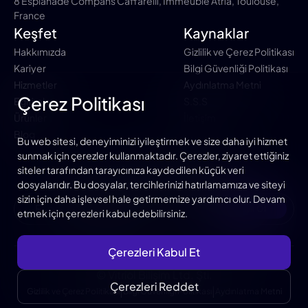
8 Esplanade Compans Caffarelli, Immeuble Atria, Toulouse,
France
Keşfet
Kaynaklar
Hakkımızda
Gizlilik ve Çerez Politikası
Kariyer
Bilgi Güvenliği Politikası
Hizmetler
Aydınlatma Metni
Çerez Politikası
Eğitimler
S.S.S
Ürünler
İletişim
Blog
Bu web sitesi, deneyiminizi iyileştirmek ve size daha iyi hizmet
sunmak için çerezler kullanmaktadır. Çerezler, ziyaret ettiğiniz
siteler tarafından tarayıcınıza kaydedilen küçük veri
Duyuru ve Bloglardan Haberdar ol
dosyalarıdır. Bu dosyalar, tercihlerinizi hatırlamamıza ve siteyi
sizin için daha işlevsel hale getirmemize yardımcı olur. Devam
Kayıt Ol
etmek için çerezleri kabul edebilirsiniz.
Çerezleri Kabul Et
© Vitriol Bilişim Ltd. Şti.
Çerezleri Reddet
|
|
Gizlilik ve Çerez Politikası
Bilgi Güvenliği Politikası
Aydınlatma Metni