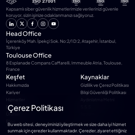
Kapsamlı siber güvenlik hizmetlerimizle verilerinizi güvenle
koruyor, sizin işinize odaklanmanızı sağlıyoruz.
Head Office
İçerenköy Mah. İpekçi Sok. No:2/1 D:2, Ataşehir, İstanbul,
Türkiye
Toulouse Office
8 Esplanade Compans Caffarelli, Immeuble Atria, Toulouse,
France
Keşfet
Kaynaklar
Hakkımızda
Gizlilik ve Çerez Politikası
Kariyer
Bilgi Güvenliği Politikası
Hizmetler
Aydınlatma Metni
Çerez Politikası
Eğitimler
S.S.S
Ürünler
İletişim
Blog
Bu web sitesi, deneyiminizi iyileştirmek ve size daha iyi hizmet
sunmak için çerezler kullanmaktadır. Çerezler, ziyaret ettiğiniz