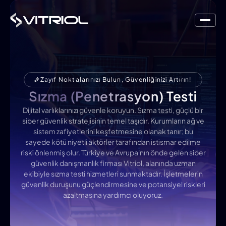
Zayıf Noktalarınızı Bulun, Güvenliğinizi Artırın!
Sızma (Penetrasyon) Testi
Dijital varlıklarınızı güvenle koruyun. Sızma testi, güçlü bir
siber güvenlik stratejisinin temel taşıdır. Kurumların ağ ve
sistem zafiyetlerini keşfetmesine olanak tanır; bu
sayede kötü niyetli aktörler tarafından istismar edilme
riski önlenmiş olur. Türkiye ve Avrupa'nın önde gelen siber
güvenlik danışmanlık firması Vitriol, alanında uzman
ekibiyle sızma testi hizmetleri sunmaktadır. İşletmelerin
güvenlik duruşunu güçlendirmesine ve potansiyel riskleri
azaltmasına yardımcı oluyoruz.