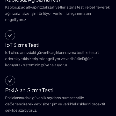
Kablosuz ağ altyapınızdaki zafiyetleri sızma testi ile belirleyerek
ağınıza izinsiz erişimi önlüyor, verilerinizin çalınmasını
engelliyoruz
IoT Sızma Testi
IoT cihazlarınızdaki güvenlik açıklarını sızma testi ile tespit
ederek yetkisiz erişimi engelliyor ve veri bütünlüğünü
koruyarak sisteminizi güvene alıyoruz.
Etki Alanı Sızma Testi
Etki alanınızdaki güvenlik açıklarını sızma testi ile
değerlendirerek yetkisiz erişim ve veri ihlali risklerini proaktif
şekilde azaltıyoruz.