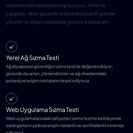
sistemlerinizi saldırılara karşı koruyun. Vitriol ile
çalışarak, siber güvenlik risklerinizi proaktif şekilde
yönetin ve dijital varlıklarınızı güvence altına alın.
Yerel Ağ Sızma Testi
Ağ altyapınızın güvenliğini sızma testi ile değerlendiriyor;
güvenlik duvarları, yönlendiriciler ve ağ cihazlarındaki
potansiyel erişim noktalarını tespit ediyoruz.
Web Uygulama Sızma Testi
Web uygulamalarındaki zafiyetleri sızma testi ile belirleyerek
saldırganların yetkisiz erişim risklerini ve veri ihlallerini minimize
ediyoruz.