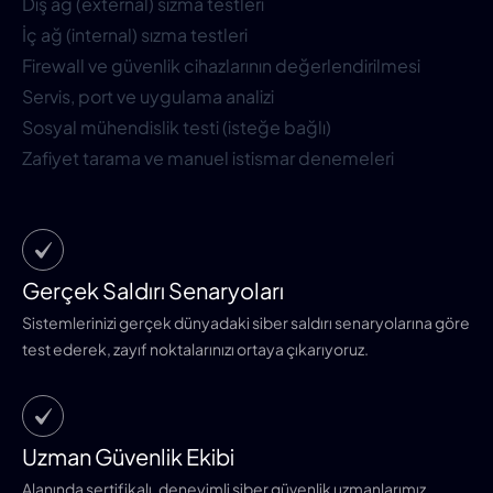
Dış ağ (external) sızma testleri
İç ağ (internal) sızma testleri
Firewall ve güvenlik cihazlarının değerlendirilmesi
Servis, port ve uygulama analizi
Sosyal mühendislik testi (isteğe bağlı)
Zafiyet tarama ve manuel istismar denemeleri
Gerçek Saldırı Senaryoları
Sistemlerinizi gerçek dünyadaki siber saldırı senaryolarına göre
test ederek, zayıf noktalarınızı ortaya çıkarıyoruz.
Uzman Güvenlik Ekibi
Alanında sertifikalı, deneyimli siber güvenlik uzmanlarımız