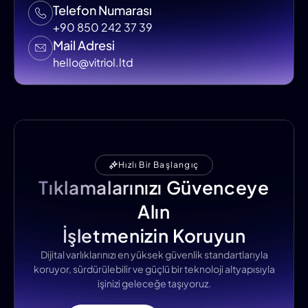
Telefon Numarası
+90 850 242 37 39
Mail Adresi
hello@vitriol.ltd
Hızlı Bir Başlangıç
Tıklamalarınızı Güvenceye
Alın
İşletmenizin Koruyun
Dijital varlıklarınızı en yüksek güvenlik standartlarıyla
koruyor, sürdürülebilir ve güçlü bir teknoloji altyapısıyla
işinizi geleceğe taşıyoruz.