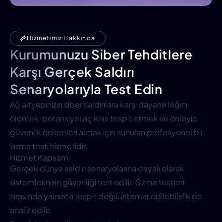
Hizmetimiz Hakkında
Kurumunuzu Siber Tehditlere
Karşı Gerçek Saldırı
Senaryolarıyla Test Edin
Ağ altyapınızın siber saldırılara karşı dayanıklılığını
ölçmek, potansiyel açıkları tespit etmek ve önleyici
güvenlik önlemleri almak için sunulan profesyonel bir
sızma testi hizmetidir.
Hizmet Kapsamı
Gerçek dünya saldırı senaryolarına dayalı olarak
sistemlerinizin güvenliği test edilir. Sızma testleri
sırasında yalnızca tespit değil, istismar edilebilirlik de
analiz edilir.