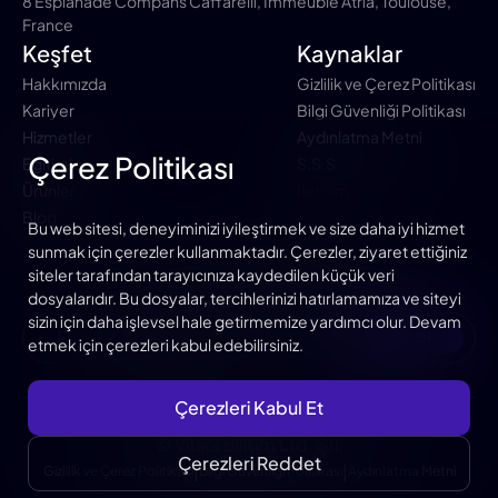
8 Esplanade Compans Caffarelli, Immeuble Atria, Toulouse,
France
Keşfet
Kaynaklar
Hakkımızda
Gizlilik ve Çerez Politikası
Kariyer
Bilgi Güvenliği Politikası
Hizmetler
Aydınlatma Metni
Çerez Politikası
Eğitimler
S.S.S
Ürünler
İletişim
Blog
Bu web sitesi, deneyiminizi iyileştirmek ve size daha iyi hizmet
sunmak için çerezler kullanmaktadır. Çerezler, ziyaret ettiğiniz
siteler tarafından tarayıcınıza kaydedilen küçük veri
Duyuru ve Bloglardan Haberdar ol
dosyalarıdır. Bu dosyalar, tercihlerinizi hatırlamamıza ve siteyi
sizin için daha işlevsel hale getirmemize yardımcı olur. Devam
Kayıt Ol
etmek için çerezleri kabul edebilirsiniz.
Çerezleri Kabul Et
© Vitriol Bilişim Ltd. Şti.
Çerezleri Reddet
|
|
Gizlilik ve Çerez Politikası
Bilgi Güvenliği Politikası
Aydınlatma Metni