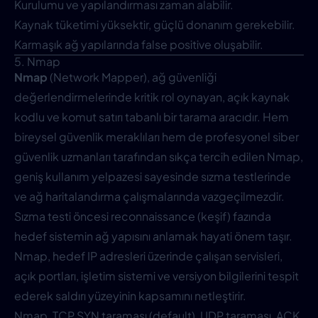
Kurulumu ve yapılandırması zaman alabilir.
Kaynak tüketimi yüksektir, güçlü donanım gerekebilir.
Karmaşık ağ yapılarında false positive oluşabilir.
5. Nmap
Nmap
(Network Mapper), ağ güvenliği
değerlendirmelerinde kritik rol oynayan, açık kaynak
kodlu ve komut satırı tabanlı bir tarama aracıdır. Hem
bireysel güvenlik meraklıları hem de profesyonel siber
güvenlik uzmanları tarafından sıkça tercih edilen Nmap,
geniş kullanım yelpazesi sayesinde sızma testlerinde
ve ağ haritalandırma çalışmalarında vazgeçilmezdir.
Sızma testi öncesi reconnaissance (keşif) fazında
hedef sistemin ağ yapısını anlamak hayati önem taşır.
Nmap, hedef IP adresleri üzerinde çalışan servisleri,
açık portları, işletim sistemi ve versiyon bilgilerini tespit
ederek saldırı yüzeyinin kapsamını netleştirir.
Nmap, TCP SYN taraması (default), UDP taraması, ACK