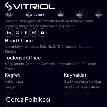
Kapsamlı siber güvenlik hizmetlerimizle verilerinizi güvenle
koruyor, sizin işinize odaklanmanızı sağlıyoruz.
Head Office
İçerenköy Mah. İpekçi Sok. No:2/1 D:2, Ataşehir, İstanbul,
Türkiye
Toulouse Office
8 Esplanade Compans Caffarelli, Immeuble Atria, Toulouse,
France
Keşfet
Kaynaklar
Hakkımızda
Gizlilik ve Çerez Politikası
Kariyer
Bilgi Güvenliği Politikası
Hizmetler
Aydınlatma Metni
Çerez Politikası
Eğitimler
S.S.S
Ürünler
İletişim