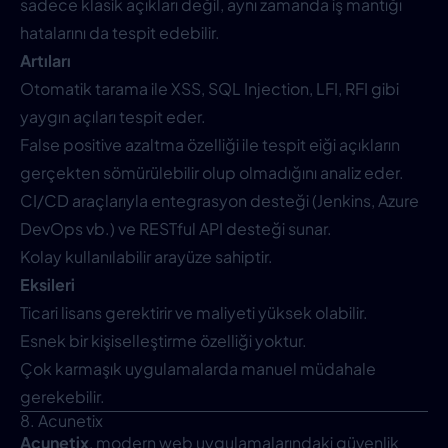
sadece klasik açıkları değil, aynı zamanda iş mantığı
hatalarını da tespit edebilir.
Artıları
Otomatik tarama ile XSS, SQL Injection, LFI, RFI gibi
yaygın açıları tespit eder.
False positive azaltma özelliği ile tespit eiği açıkların
gerçekten sömürülebilir olup olmadığını analiz eder.
CI/CD araçlarıyla entegrasyon desteği (Jenkins, Azure
DevOps vb.) ve RESTful API desteği sunar.
Kolay kullanılabilir arayüze sahiptir.
Eksileri
Ticari lisans gerektirir ve maliyeti yüksek olabilir.
Esnek bir kişiselleştirme özelliği yoktur.
Çok karmaşık uygulamalarda manuel müdahale
gerekebilir.
8. Acunetix
Acunetix
, modern web uygulamalarındaki güvenlik