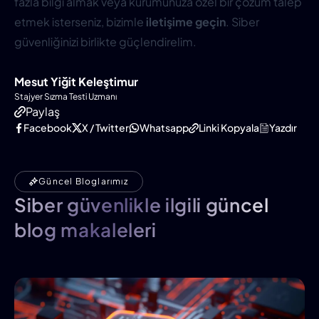
fazla bilgi almak veya kurumunuza özel bir çözüm talep
etmek isterseniz, bizimle
iletişime geçin
. Siber
güvenliğinizi birlikte güçlendirelim.
Mesut Yiğit Keleştimur
Stajyer Sızma Testi Uzmanı
Paylaş
Facebook
X / Twitter
Whatsapp
Linki Kopyala
Yazdır
Güncel Bloglarımız
Siber güvenlikle ilgili güncel
blog makaleleri